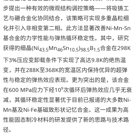
步提出一种有效的微观结构调控策略——将吸铸工
艺与硼合金化协同结合，该策略可实现多重晶粒细
化并引入非相变第二相。此方法显著改善Ni-Mn-Sn
基合金的力学性能与弹热循环稳定性。其中，研究
获得的细晶(Ni
Mn
Sn
)
B
合金在298K
43.5
46
10.5
98.5
1.5
下3%压应变卸载条件下实现了高达9.8K的绝热温
变，并在288K至368K的宽温区内保持优异的超弹
性与稳定的弹热效应表现。更为突出的是，该合金
在600 MPa应力下经10⁵次循环后弹热效应几乎无衰
减，其循环稳定性显著优于目前已报道的大多数Ni-
Mn基及Ni-Fe基磁致形状记忆合金。这一成果为高
性能固态制冷材料的研发提供了新的思路与技术路
径。