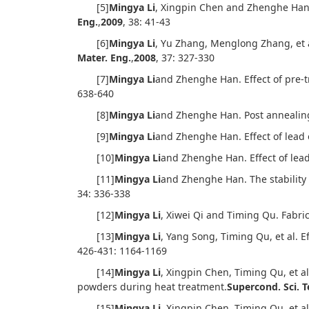
[5]
Mingya Li
, Xingpin Chen and Zhenghe Han
Eng.
,
2009
, 38: 41-43
[6]
Mingya Li
, Yu Zhang, Menglong Zhang, et 
Mater. Eng.
,
2008
, 37: 327-330
[7]
Mingya Li
and Zhenghe Han. Effect of pre-
638-640
[8]
Mingya Li
and Zhenghe Han. Post annealing
[9]
Mingya Li
and Zhenghe Han. Effect of lead
[10]
Mingya Li
and Zhenghe Han. Effect of lead
[11]
Mingya Li
and Zhenghe Han. The stability
34: 336-338
[12]
Mingya Li
, Xiwei Qi and Timing Qu. Fabr
[13]
Mingya Li
, Yang Song, Timing Qu, et al. E
426-431: 1164-1169
[14]
Mingya Li
, Xingpin Chen, Timing Qu, et 
powders during heat treatment.
Supercond. Sci. T
[15]
Mingya Li
, Xingpin Chen, Timing Qu, et al.