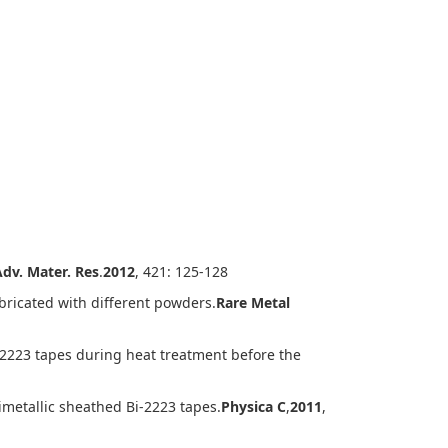
Adv. Mater. Res
.
2012
, 421: 125-128
bricated with different powders.
Rare Metal
-2223 tapes during heat treatment before the
imetallic sheathed Bi-2223 tapes.
Physica C
,
2011
,