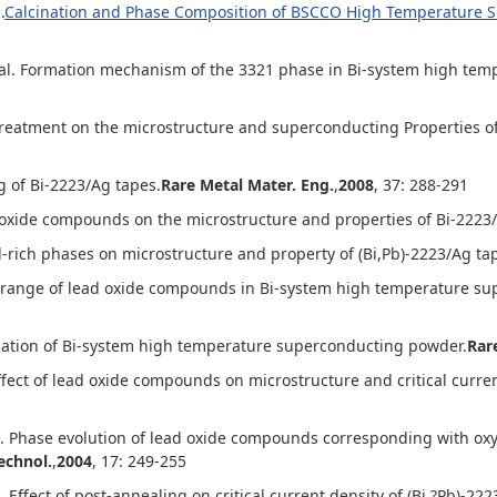
.
Calcination and Phase Composition of BSCCO High Temperature 
al. Formation mechanism of the 3321 phase in Bi-system high tem
treatment on the microstructure and superconducting Properties o
 of Bi-2223/Ag tapes.
Rare Metal Mater. Eng.
,
2008
, 37: 288-291
 oxide compounds on the microstructure and properties of Bi-2223
-rich phases on microstructure and property of (Bi,Pb)-2223/Ag ta
 range of lead oxide compounds in Bi-system high temperature su
ication of Bi-system high temperature superconducting powder.
Rar
ffect of lead oxide compounds on microstructure and critical curren
al. Phase evolution of lead oxide compounds corresponding with o
echnol.
,
2004
, 17: 249-255
 Effect of post-annealing on critical current density of (Bi,?Pb)-22