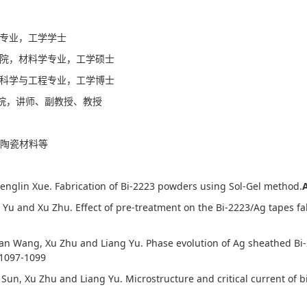
理专业，工学学士
化学院，材料学专业，工学硕士
材料科学与工程专业，工学博士
学院，讲师、副教授、教授
陶瓷材料等
englin Xue. Fabrication of Bi-2223 powders using Sol-Gel method.
g Yu and Xu Zhu. Effect of pre-treatment on the Bi-2223/Ag tapes fa
yan Wang, Xu Zhu and Liang Yu. Phase evolution of Ag sheathed Bi
 1097-1099
 Sun, Xu Zhu and Liang Yu. Microstructure and critical current of b