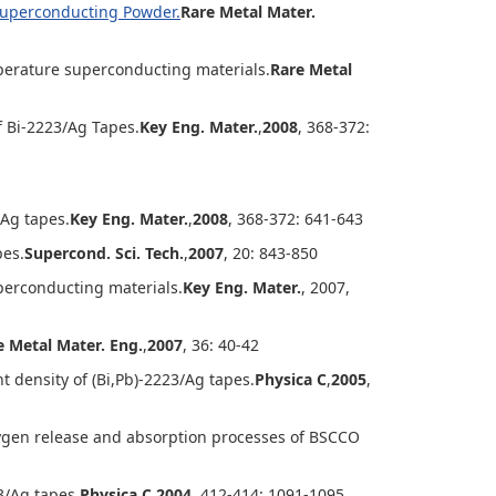
Superconducting Powder.
Rare Metal Mater.
perature superconducting materials.
Rare Metal
f Bi-2223/Ag Tapes.
Key Eng. Mater.
,
2008
, 368-372:
/Ag tapes.
Key Eng. Mater.
,
2008
, 368-372: 641-643
pes.
Supercond. Sci. Tech.
,
2007
, 20: 843-850
perconducting materials.
Key Eng. Mater.
, 2007,
e Metal Mater. Eng.
,
2007
, 36: 40-42
t density of (Bi,Pb)-2223/Ag tapes.
Physica C
,
2005
,
xygen release and absorption processes of BSCCO
23/Ag tapes.
Physica C
,
2004
, 412-414: 1091-1095