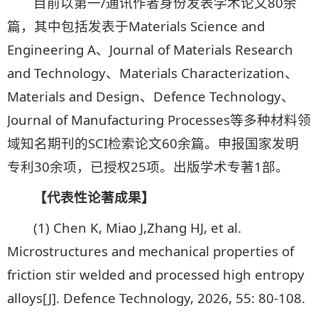
目前以第一/通讯作者身份发表学术论文80余
篇，其中包括发表于Materials Science and
Engineering A、Journal of Materials Research
and Technology、Materials Characterization、
Materials and Design、Defence Technology、
Journal of Manufacturing Processes等多种材料领
域知名期刊的SCI检索论文60余篇。申报国家发明
专利30余项，已授权25项。出版学术专著1部。
【代表性论著成果】
(1) Chen K, Miao J,Zhang HJ, et al.
Microstructures and mechanical properties of
friction stir welded and processed high entropy
alloys[J]. Defence Technology, 2026, 55: 80-108.