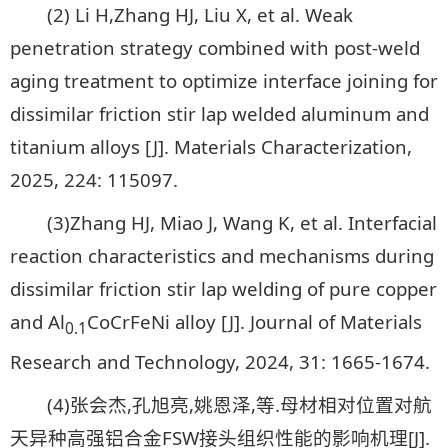
(2) Li H,Zhang HJ, Liu X, et al. Weak
penetration strategy combined with post-weld
aging treatment to optimize interface joining for
dissimilar friction stir lap welded aluminum and
titanium alloys [J]. Materials Characterization,
2025, 224: 115097.
(3)Zhang HJ, Miao J, Wang K, et al. Interfacial
reaction characteristics and mechanisms during
dissimilar friction stir lap welding of pure copper
and Al
CoCrFeNi alloy [J]. Journal of Materials
0.1
Research and Technology, 2024, 31: 1665-1674.
(4)张会杰,孔旭亮,姚恩泽,等.母材相对位置对航
天异种高强铝合金FSW接头组织性能的影响机理[J].