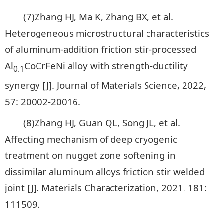
(7)Zhang HJ, Ma K, Zhang BX, et al.
Heterogeneous microstructural characteristics
of aluminum-addition friction stir-processed
Al
CoCrFeNi alloy with strength-ductility
0.1
synergy [J]. Journal of Materials Science, 2022,
57: 20002-20016.
(8)Zhang HJ, Guan QL, Song JL, et al.
Affecting mechanism of deep cryogenic
treatment on nugget zone softening in
dissimilar aluminum alloys friction stir welded
joint [J]. Materials Characterization, 2021, 181:
111509.