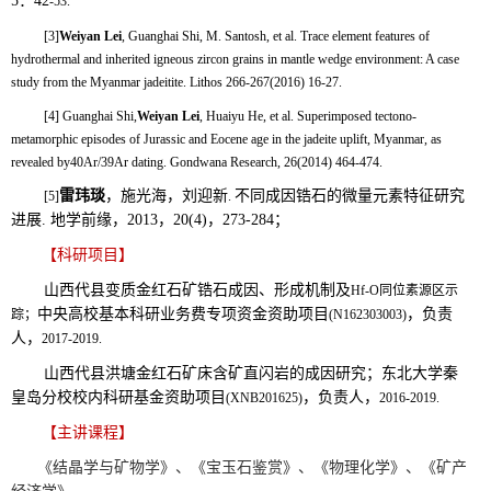
5
：
42
-53.
[3]
Weiyan Lei
, Guanghai Shi, M. Santosh, et al. Trace element features of
hydrothermal and inherited igneous zircon grains in mantle wedge environment: A case
study from the Myanmar jadeitite. Lithos 266-267(2016) 16-27.
[4] Guanghai Shi,
Weiyan Lei
, Huaiyu He, et al. Superimposed tectono-
metamorphic episodes of Jurassic and Eocene age in the jadeite uplift, Myanmar, as
revealed by40Ar/39Ar dating. Gondwana Research, 26(2014) 464-474.
雷玮琰
，施光海，刘迎新
不同成因锆石的微量元素特征研究
[5]
.
进展
.
地学前缘，
2013
，
20(4)
，
273-284
；
【科研项目】
山西代县变质金红石矿锆石成因、形成机制及
Hf-O同位素源区示
中央高校
基本科研业务费专项资金资助项目
，
负责
踪；
(
N162303003
)
人，
201
7-2019.
山西代县
洪塘金红石矿床含矿直闪岩的成因研究；
东北
大学秦
皇岛分校校内科研基金资助项目
，
负责人，
(XNB201625)
2016
-2019
.
【主讲课程】
《结晶学
与矿物学
》、《宝玉石
鉴赏
》、
《
物理化学
》
、
《
矿产