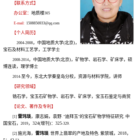
【联系方式】
办公室：
地质楼
305
E-
mail:
1508856933@qq.com
【个人简历】
，中国
地质大学
北京
)
，
2004-2008
(
宝石
及材料工艺学
，工学学士
，中国
地质大学
北京
)
，矿物学
、岩石学、矿床学
，硕
2008-2014
(
博连读
，
理学
博士
至今，东北大学秦皇岛分校
，
资源与材料学院，讲师
2014
-
【研究领域】
锆石学
，
宝玉石
矿物学、
岩石学
、矿床学
，
宝
玉
石鉴定与商贸
【论文、著作及专利】
雷玮琰
，
康志娟
，袁野
迪拜玉
的
宝石矿物学特征研究
中
[1]
.
“
”
.
国
宝石，
，
324(
增刊
)
：
325
2019
-329.
施光海
，
雷玮琰
世界上
翡翠的产地及特色
紫禁城，
2018
，
[2]
.
.