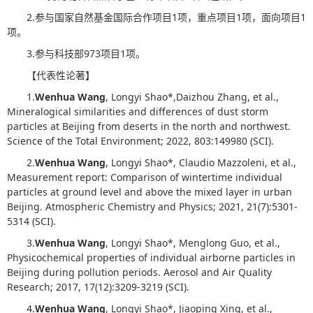
2.参与国家自然基金国际合作项目1项，重点项目1项，面向项目1
项。
3.参与科技部973项目1项。
【代表性论著】
1.
Wenhua Wang
, Longyi Shao*,Daizhou Zhang, et al.,
Mineralogical similarities and differences of dust storm
particles at Beijing from deserts in the north and northwest.
Science of the Total Environment; 2022, 803:149980 (SCI).
2.
Wenhua Wang
, Longyi Shao*, Claudio Mazzoleni, et al.,
Measurement report: Comparison of wintertime individual
particles at ground level and above the mixed layer in urban
Beijing. Atmospheric Chemistry and Physics; 2021, 21(7):5301-
5314 (SCI).
3.
Wenhua Wang
, Longyi Shao*, Menglong Guo, et al.,
Physicochemical properties of individual airborne particles in
Beijing during pollution periods. Aerosol and Air Quality
Research; 2017, 17(12):3209-3219 (SCI).
4.
Wenhua Wang
, Longyi Shao*, Jiaoping Xing, et al.,