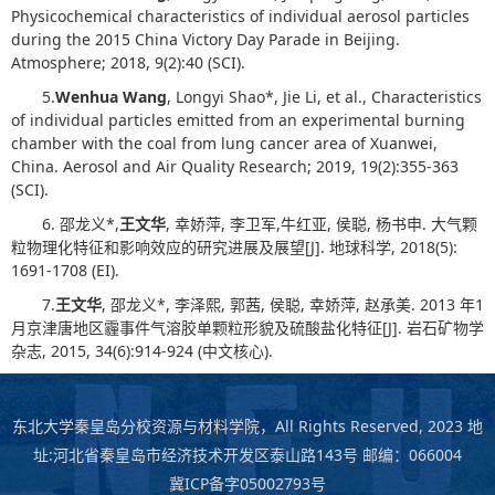
Physicochemical characteristics of individual aerosol particles
during the 2015 China Victory Day Parade in Beijing.
Atmosphere; 2018, 9(2):40 (SCI).
5.
Wenhua Wang
, Longyi Shao*, Jie Li, et al., Characteristics
of individual particles emitted from an experimental burning
chamber with the coal from lung cancer area of Xuanwei,
China. Aerosol and Air Quality Research; 2019, 19(2):355-363
(SCI).
6. 邵龙义*,
王文华
, 幸娇萍, 李卫军,牛红亚, 侯聪, 杨书申. 大气颗
粒物理化特征和影响效应的研究进展及展望[J]. 地球科学, 2018(5):
1691-1708 (EI).
7.
王文华
, 邵龙义*, 李泽熙, 郭茜, 侯聪, 幸娇萍, 赵承美. 2013 年1
月京津唐地区霾事件气溶胶单颗粒形貌及硫酸盐化特征[J]. 岩石矿物学
杂志, 2015, 34(6):914-924 (中文核心).
东北大学秦皇岛分校资源与材料学院，All Rights Reserved, 2023 地
址:河北省秦皇岛市经济技术开发区泰山路143号 邮编：066004
冀ICP备字05002793号