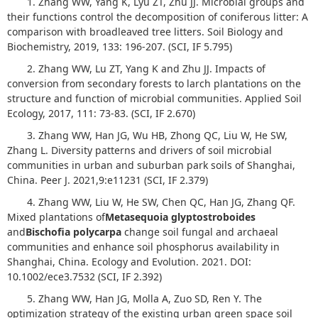
1. Zhang WW, Yang K, Lyu ZT, Zhu JJ. Microbial groups and
their functions control the decomposition of coniferous litter: A
comparison with broadleaved tree litters. Soil Biology and
Biochemistry, 2019, 133: 196-207. (SCI, IF 5.795)
2. Zhang WW, Lu ZT, Yang K and Zhu JJ. Impacts of
conversion from secondary forests to larch plantations on the
structure and function of microbial communities. Applied Soil
Ecology, 2017, 111: 73-83. (SCI, IF 2.670)
3. Zhang WW, Han JG, Wu HB, Zhong QC, Liu W, He SW,
Zhang L. Diversity patterns and drivers of soil microbial
communities in urban and suburban park soils of Shanghai,
China. Peer J. 2021,9:e11231 (SCI, IF 2.379)
4. Zhang WW, Liu W, He SW, Chen QC, Han JG, Zhang QF.
Mixed plantations of
Metasequoia glyptostroboides
and
Bischofia polycarpa
change soil fungal and archaeal
communities and enhance soil phosphorus availability in
Shanghai, China. Ecology and Evolution. 2021. DOI:
10.1002/ece3.7532 (SCI, IF 2.392)
5. Zhang WW, Han JG, Molla A, Zuo SD, Ren Y. The
optimization strategy of the existing urban green space soil