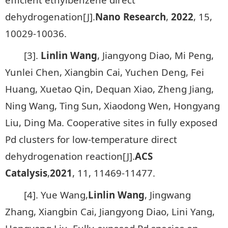
dehydrogenation[J].
Nano Research
,
2022
, 15,
10029-10036.
[3].
Linlin Wang
, Jiangyong Diao, Mi Peng,
Yunlei Chen, Xiangbin Cai, Yuchen Deng, Fei
Huang, Xuetao Qin, Dequan Xiao, Zheng Jiang,
Ning Wang, Ting Sun, Xiaodong Wen, Hongyang
Liu, Ding Ma. Cooperative sites in fully exposed
Pd clusters for low-temperature direct
dehydrogenation reaction[J].
ACS
Catalysis
,
2021
, 11, 11469-11477.
[4]. Yue Wang,
Linlin Wang
, Jingwang
Zhang, Xiangbin Cai, Jiangyong Diao, Lini Yang,