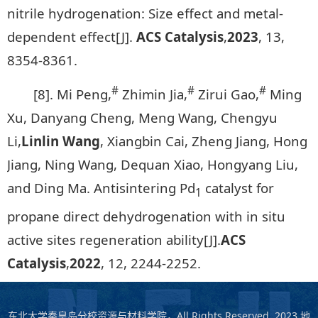
nitrile hydrogenation: Size effect and metal-
dependent effect[J].
ACS Catalysis
,
2023
, 13,
8354-8361.
#
#
#
[8]. Mi Peng,
Zhimin Jia,
Zirui Gao,
Ming
Xu, Danyang Cheng, Meng Wang, Chengyu
Li,
Linlin Wang
, Xiangbin Cai, Zheng Jiang, Hong
Jiang, Ning Wang, Dequan Xiao, Hongyang Liu,
and Ding Ma. Antisintering Pd
catalyst for
1
propane direct dehydrogenation with in situ
active sites regeneration ability[J].
ACS
Catalysis
,
2022
, 12, 2244-2252.
东北大学秦皇岛分校资源与材料学院，All Rights Reserved, 2023 地