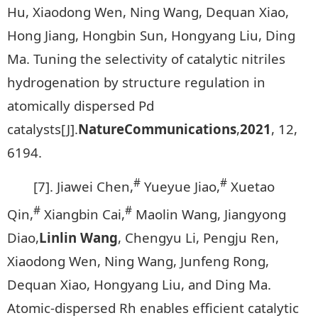
Hu, Xiaodong Wen, Ning Wang, Dequan Xiao,
Hong Jiang, Hongbin Sun, Hongyang Liu, Ding
Ma. Tuning the selectivity of catalytic nitriles
hydrogenation by structure regulation in
atomically dispersed Pd
catalysts[J].
Nature
Communications
,
2021
, 12,
6194.
#
#
[7]. Jiawei Chen,
Yueyue Jiao,
Xuetao
#
#
Qin,
Xiangbin Cai,
Maolin Wang, Jiangyong
Diao,
Linlin Wang
, Chengyu Li, Pengju Ren,
Xiaodong Wen, Ning Wang, Junfeng Rong,
Dequan Xiao, Hongyang Liu, and Ding Ma.
Atomic-dispersed Rh enables efficient catalytic