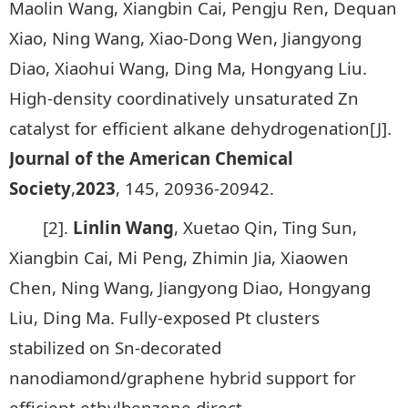
Maolin Wang, Xiangbin Cai, Pengju Ren, Dequan
Xiao, Ning Wang, Xiao-Dong Wen, Jiangyong
Diao, Xiaohui Wang, Ding Ma, Hongyang Liu.
High-density coordinatively unsaturated Zn
catalyst for efficient alkane dehydrogenation[J].
Journal of the American Chemical
Society
,
2023
, 145, 20936-20942.
[2].
Linlin Wang
, Xuetao Qin, Ting Sun,
Xiangbin Cai, Mi Peng, Zhimin Jia, Xiaowen
Chen, Ning Wang, Jiangyong Diao, Hongyang
Liu, Ding Ma. Fully-exposed Pt clusters
stabilized on Sn-decorated
nanodiamond/graphene hybrid support for
efficient ethylbenzene direct