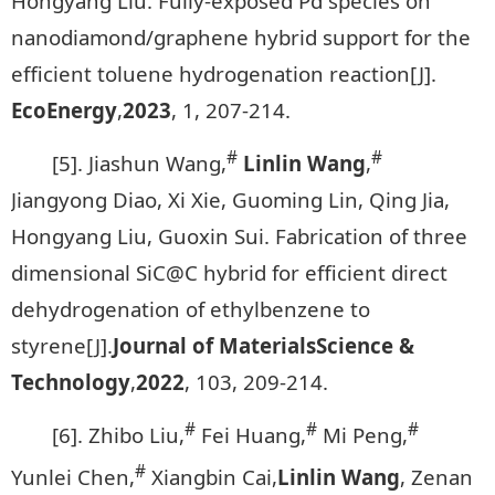
Hongyang Liu. Fully-exposed Pd species on
nanodiamond/graphene hybrid support for the
efficient toluene hydrogenation reaction[J].
EcoEnergy
,
2023
, 1, 207-214.
#
#
[5]. Jiashun Wang,
Linlin Wang
,
Jiangyong Diao, Xi Xie, Guoming Lin, Qing Jia,
Hongyang Liu, Guoxin Sui. Fabrication of three
dimensional SiC@C hybrid for efficient direct
dehydrogenation of ethylbenzene to
styrene[J].
Journal of Materials
Science &
Technology
,
2022
, 103, 209-214.
#
#
#
[6]. Zhibo Liu,
Fei Huang,
Mi Peng,
#
Yunlei Chen,
Xiangbin Cai,
Linlin Wang
, Zenan