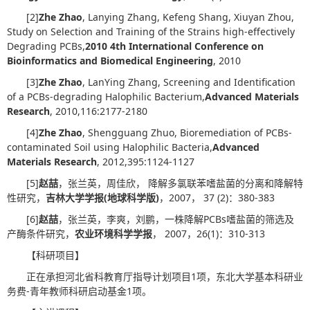
[2]
Zhe Zhao
, Lanying Zhang, Kefeng Shang, Xiuyan Zhou,
Study on Selection and Training of the Strains high-effectively
Degrading PCBs,
2010 4th International Conference on
Bioinformatics and Biomedical Engineering
, 2010
[3]
Zhe Zhao
, LanYing Zhang, Screening and Identification
of a PCBs-degrading Halophilic Bacterium,
Advanced Materials
Research
, 2010,116:2177-2180
[4]
Zhe Zhao
, Shengguang Zhuo, Bioremediation of PCBs-
contaminated Soil using Halophilic Bacteria,
Advanced
Materials Research
, 2012,395:1124-1127
[5]
赵喆
，张兰英，周佳欣， 降解多氯联苯嗜盐菌的分离和降解特
性研究，
吉林大学学报
(
地球科学版
)
，2007， 37 (2)：380-383
[6]
赵喆
，张兰英，李爽，刘鹏，一株降解PCBs嗜盐菌的筛选及
产酶条件研究，
农业环境科学学报
， 2007，26(1)：310-313
【科研项目】
正在承担河北省科教育厅指导计划项目1项，东北大学基本科研业
务费-青年教师科研启动基金1项。