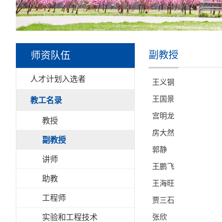
师资队伍
副教授
人才计划入选者
王义钢
王国景
教工名录
宫明龙
教授
房大然
副教授
郭静
讲师
王鹏飞
助教
王海旺
工程师
贾三石
实验和工程技术
张欣