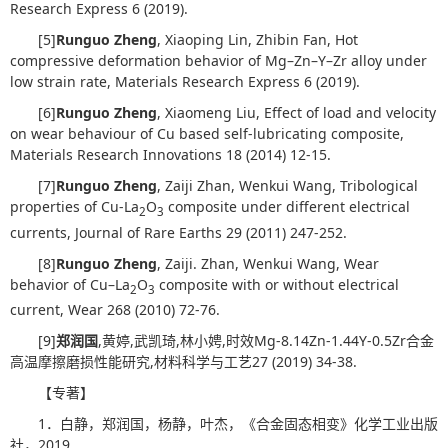
Research Express 6 (2019).
[5]
Runguo Zheng
, Xiaoping Lin, Zhibin Fan, Hot
compressive deformation behavior of Mg–Zn–Y–Zr alloy under
low strain rate, Materials Research Express 6 (2019).
[6]
Runguo Zheng
, Xiaomeng Liu, Effect of load and velocity
on wear behaviour of Cu based self-lubricating composite,
Materials Research Innovations 18 (2014) 12-15.
[7]
Runguo Zheng
, Zaiji Zhan, Wenkui Wang, Tribological
properties of Cu-La
O
composite under different electrical
2
3
currents, Journal of Rare Earths 29 (2011) 247-252.
[8]
Runguo Zheng
, Zaiji. Zhan, Wenkui Wang, Wear
behavior of Cu–La
O
composite with or without electrical
2
3
current, Wear 268 (2010) 72-76.
[9]
郑润国
,黄婷,武凯琦,林小娉,时效Mg-8.14Zn-1.44Y-0.5Zr合金
高温摩擦磨损性能研究,材料科学与工艺27 (2019) 34-38.
【专著】
1．白静，郑润国，杨静，叶杰，《合金固态相变》化学工业出版
社，2019