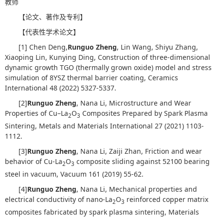
教师
【论文、著作及专利】
【代表性学术论文】
[1] Chen Deng,
Runguo Zheng
, Lin Wang, Shiyu Zhang,
Xiaoping Lin, Kunying Ding, Construction of three-dimensional
dynamic growth TGO (thermally grown oxide) model and stress
simulation of 8YSZ thermal barrier coating, Ceramics
International 48 (2022) 5327-5337.
[2]
Runguo Zheng
, Nana Li, Microstructure and Wear
Properties of Cu–La
O
Composites Prepared by Spark Plasma
2
3
Sintering, Metals and Materials International 27 (2021) 1103-
1112.
[3]
Runguo Zheng
, Nana Li, Zaiji Zhan, Friction and wear
behavior of Cu-La
O
composite sliding against 52100 bearing
2
3
steel in vacuum, Vacuum 161 (2019) 55-62.
[4]
Runguo Zheng
, Nana Li, Mechanical properties and
electrical conductivity of nano-La
O
reinforced copper matrix
2
3
composites fabricated by spark plasma sintering, Materials