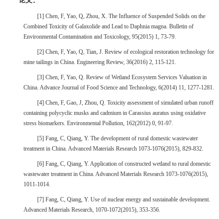
论文：
[1]
Chen, F, Yao, Q, Zhou, X. The Influence of Suspended Solids on the
Combined Toxicity of Galaxolide and Lead to Daphnia magna. Bulletin
o
f
Environmental Contamination and Toxicology, 95(2015) 1, 73-79.
[2]
Chen, F, Yao, Q, Tian, J. Review of ecological restoration technology for
mine tailings in China. Engineering Review, 36(2016) 2, 115-121.
[3]
Chen, F, Yao, Q. Review of Wetland Ecosystem Services Valuation in
China. Advance Journal of Food Science and Technology, 6(2014) 11, 1277-1281.
[4]
Chen, F, Gao, J, Zhou, Q. Toxicity assessment of simulated urban runoff
containing polycyclic musks and cadmium in Carassius auratus using oxidative
stress biomarkers. Environmental Pollution, 162(2012) 0, 91-97.
[5]
Fang, C, Qiang, Y. The development of rural domestic wastewater
treatment in China. Advanced Materials Research 1073-1076(2015), 829-832.
[6]
Fang, C, Qiang, Y. Application of constructed wetland to rural domestic
wastewater treatment in China. Advanced Materials Research 1073-1076(2015),
1011-1014.
[7]
Fang, C, Qiang, Y. Use of nuclear energy and sustainable development.
Advanced Materials Research, 1070-1072(2015), 353-356.