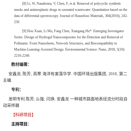
[8]
Li, W, Nanaboina, V, Chen, F, et al. Removal of polycyclic synthetic
musks and antineoplastic drugs in ozonated wastewater: Quantitation based on the
data of differential spectroscopy. Journal
o
f Hazardous Materials, 304(2016), 242-
250.
[9]
Hou Xuan, Li Mu, Fang Chen, Xiangang Hu*. Emerging Investigator
Series: Design of Hydrogel Nanocomposites for the Detection and Removal of
Pollutants: From Nanosheets, Network Structures, and Biocompatibility to
Machine-Learning-Assisted Design. Environmental Science: Nano, 2018, 5(10):
2216-2240.
教材编著：
安鑫龙
陈芳
;
高寒 海洋有害藻华学
.
中国环境出版集团
, 2018,
第二
;
主编
.
专利：
发明专利
陈芳
么强
;
闫铮
;
安鑫龙 一种城市路面地表径流分时段自
;
动采样器
【科研项目】
主持项目
：