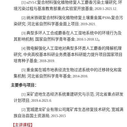
复合材料强化植物修复人工麝香污染土壤研究
环
[1]
nZVI-C
;
境污染过程与基准教育部重点实验室开放基金
;
2020.1-2021.12.
纳米铁碳复合材料强化植物修复土壤重金属
复合污
[2]
/PSMs
染研究
河北省自然科学基金面上项目
;
;
2019-2021.
典型多环人工合成麝香在人工湿地系统中的环境行为及
[3]
其影响机制
国家自然科学青年基金
。
;
;
2016.1-2018.12
微电解强化人工湿地对典型多环类人工麝香的降解机理
[4]
研究
中央高校基本科研业务费基本科研能力提升项目国家项目
;
培育种子基金
;
2018-2019.
重金属在城市地表径流生物过滤系统中的迁移转化和富
[5]
集机制
河北省自然科学青年基金
;
;
2014-2016.
主要参与项目：
采矿迹地生态经济系统重建研究与示范
河北省重点研发
[1]
;
计划项目
;
2019.4-2021.6.
宽城建龙矿业有限公司尾矿库生态修复技术研究
宽城满
[2]
;
族自治县国土资源局
;
2015-2015
【
主讲课程】