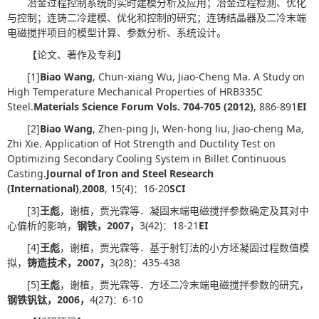
冶金过程控制系统的实时建模分析及应用；冶金过程检测、优化
与控制；连铸二冷建模、优化和控制的研究；连铸结晶器及二冷末端
电磁搅拌项目的模型计算、参数分析、系统设计。
【论文、著作及专利】
[1]
Biao Wang
, Chun-xiang Wu, Jiao-Cheng Ma. A Study on
High Temperature Mechanical Properties of HRB335C
Steel.
Materials Science Forum Vols. 704-705 (2012)
, 886-891
EI
[2]
Biao Wang
, Zhen-ping Ji, Wen-hong liu, Jiao-cheng Ma,
Zhi Xie. Application of Hot Strength and Ductility Test on
Optimizing Secondary Cooling System in Billet Continuous
Casting.
Journal of Iron and Steel Research
(International)
,
2008
, 15(4)：16-20
SCI
[3]
王彪
，谢植，贾光霖等．凝固末端电磁搅拌参数确定及其对中
心偏析的影响，
钢铁，
2007
，
3(42)：18-21
EI
[4]
王彪
，谢植，贾光霖等．基于射钉法的小方坯凝固过程数值模
拟，
铸造技术，
2007
，
3(28)：435-438
[5]
王彪
，谢植，贾光霖等．方坯二冷末端电磁搅拌参数的研究，
钢铁钒钛，
2006
，
4(27)：6-10