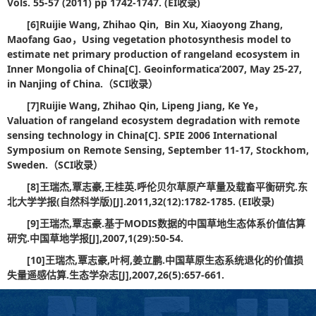
Vols. 55-57 (2011) pp 1742-1747. (EI
收录)
[6]
Ruijie Wang, Zhihao Qin, Bin Xu, Xiaoyong Zhang,
Maofang Gao
，Using vegetation photosynthesis model to
estimate net primary production of rangeland ecosystem in
Inner Mongolia of China[C]. Geoinformatica’2007, May 25-27,
in Nanjing of China.
（SCI
收录）
[7]
Ruijie Wang, Zhihao Qin, Lipeng Jiang, Ke Ye
，
Valuation of rangeland ecosystem degradation with remote
sensing technology in China[C]. SPIE 2006 International
Symposium on Remote Sensing, September 11-17, Stockhom,
Sweden.
（SCI
收录）
[8]
王瑞杰,
覃志豪,
王桂英.
呼伦贝尔草原产草量及载畜平衡研究.
东
北大学学报(
自然科学版)[J].2011,32(12):1782-1785. (EI
收录)
[9]
王瑞杰,
覃志豪.
基于MODIS
数据的中国草地生态体系价值估算
研究.
中国草地学报[J],2007,1(29):50-54.
[10]
王瑞杰,
覃志豪,
叶柯,
姜立鹏.
中国草原生态系统退化的价值损
失量遥感估算.
生态学杂志[J],2007,26(5):657-661.