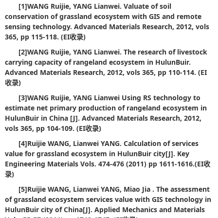
[1]
WANG Ruijie, YANG Lianwei. Valuate of soil
conservation of grassland ecosystem with GIS and remote
sensing technology. Advanced Materials Research, 2012, vols
365, pp 115-118. (EI
收录)
[2]
WANG Ruijie, YANG Lianwei. The research of livestock
carrying capacity of rangeland ecosystem in HulunBuir.
Advanced Materials Research, 2012, vols 365, pp 110-114. (EI
收录)
[3]
WANG Ruijie, YANG Lianwei Using RS technology to
estimate net primary production of rangeland ecosystem in
HulunBuir in China [J]. Advanced Materials Research, 2012,
vols 365, pp 104-109. (EI
收录)
[4]
Ruijie WANG, Lianwei YANG. Calculation of services
value for grassland ecosystem in HulunBuir city[J]. Key
Engineering Materials Vols. 474-476 (2011) pp 1611-1616.(EI
收
录)
[5]
Ruijie WANG, Lianwei YANG, Miao Jia . The assessment
of grassland ecosystem services value with GIS technology in
HulunBuir city of China[J]. Applied Mechanics and Materials