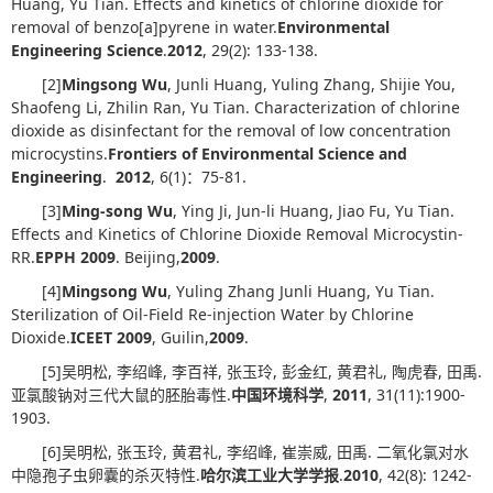
Huang, Yu Tian. Effects and kinetics of chlorine dioxide for
removal of benzo[a]pyrene in water.
Environmental
Engineering Science
.
2012
, 29(2): 133-138.
[2]
Mingsong Wu
, Junli Huang, Yuling Zhang, Shijie You,
Shaofeng Li, Zhilin Ran, Yu Tian. Characterization of chlorine
dioxide as disinfectant for the removal of low concentration
microcystins.
Frontiers of Environmental Science and
Engineering
.
2012
, 6(1)：75-81.
[3]
Ming-song Wu
, Ying Ji, Jun-li Huang, Jiao Fu, Yu Tian.
Effects and Kinetics of Chlorine Dioxide Removal Microcystin-
RR.
EPPH 2009
. Beijing,
2009
.
[4]
Mingsong Wu
, Yuling Zhang Junli Huang, Yu Tian.
Sterilization of Oil-Field Re-injection Water by Chlorine
Dioxide.
ICEET 2009
, Guilin,
2009
.
[5]吴明松, 李绍峰, 李百祥, 张玉玲, 彭金红, 黄君礼, 陶虎春, 田禹.
亚氯酸钠对三代大鼠的胚胎毒性.
中国环境科学
,
2011
, 31(11):1900-
1903.
[6]吴明松, 张玉玲, 黄君礼, 李绍峰, 崔崇威, 田禹. 二氧化氯对水
中隐孢子虫卵囊的杀灭特性.
哈尔滨工业大学学报
.
2010
, 42(8): 1242-