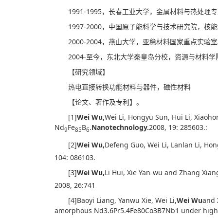
1991-1995，长春工业大学，金属材料与热处理
1997-2000，中国原子能科学与技术研究院，
2000-2004，燕山大学，亚稳材料国家重点实验
2004-至今，东北大学秦皇岛分校，资源与材料学
【研究领域】
热电直接转换功能材料与器件，磁性材料
【论文、著作及专利】。
[1]
Wei Wu,
Wei Li, Hongyu Sun, Hui Li, Xiaoh
Nd
Fe
B
.
Nanotechnology.
2008, 19: 285603.:
9
85
6
[2]
Wei Wu,
Defeng Guo, Wei Li, Lanlan Li, Ho
104: 086103.
[3]
Wei Wu,
Li Hui, Xie Yan-wu and Zhang Xiang
2008, 26:741
[4]Baoyi Liang, Yanwu Xie, Wei Li,
Wei Wu
and 
amorphous Nd3.6Pr5.4Fe80Co3B7Nb1 under high 