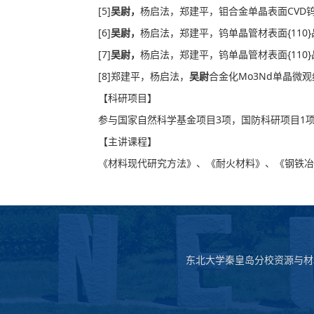
[5]
吴尉，
杨启法，郑建平，钼合金单晶表面CVD
[6]
吴尉，
杨启法，郑建平，钨单晶管材表面{110
[7]
吴尉，
杨启法，郑建平，钨单晶管材表面{110
[8]郑建平，杨启法，
吴尉
合金化Mo3Nd单晶微
【科研项目】
参与国家自然科学基金项目3项，国防科研项目1
【主讲课程】
《材料现代研究方法》、《耐火材料》、《钢铁冶
东北大学秦皇岛分校资源与材料学院，