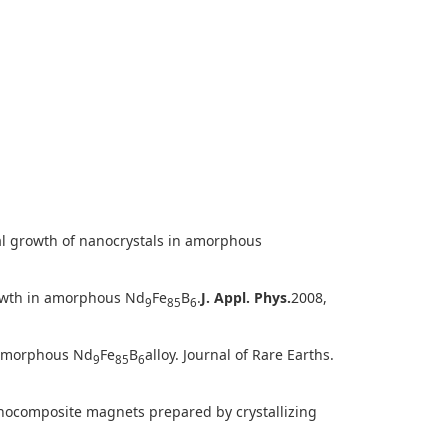
ial growth of nanocrystals in amorphous
rowth in amorphous Nd
Fe
B
.
J. Appl. Phys.
2008,
9
85
6
g amorphous Nd
Fe
B
alloy. Journal of Rare Earths.
9
85
6
nocomposite magnets prepared by crystallizing