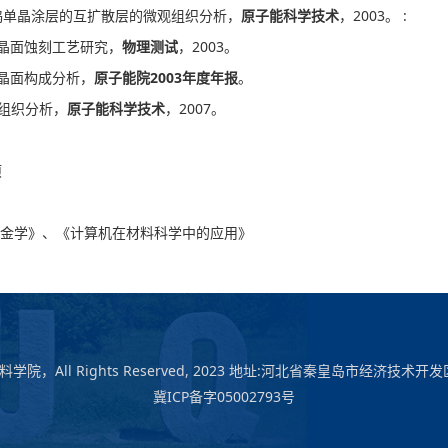
钨单晶涂层的互扩散层的微观组织分析，
原子能科学技术
，2003。 :
}晶面蚀刻工艺研究，
物理测试
，2003。
}晶面构成分析，
原子能院
2003
年度年报
。
观组织分析，
原子能科学技术
，2007。
项
金学》、《计算机在材料科学中的应用》
All Rights Reserved, 2023 地址:河北省秦皇岛市经济技术开发
冀ICP备字05002793号