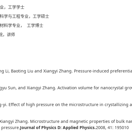
专业，工学学士
核能科学与工程专业，工学硕士
室材料学专业， 工学博士
院，讲师
ong Li, Baoting Liu and Xiangyi Zhang. Pressure-induced preferent
ngyu Sun, and Xiangyi Zhang. Activation volume for nanocrystal g
-yi. Effect of high pressure on the microstructure in crystallizin
Xiangyi Zhang. Microstructure and magnetic properties of bulk na
pressure.
Journal of Physics D: Applied Physics.
2008, 41: 195010