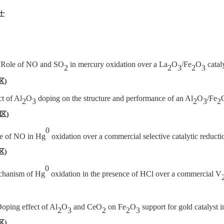
士
Role of NO and SO
in mercury oxidation over a
La
O
/Fe
O
cataly
2
2
3
2
3
区
)
ct of Al
O
doping on the structure and performance of an Al
O
/Fe
2
3
2
3
2
区
)
0
le of NO in Hg
oxidation over a commercial selective catalytic reducti
区
)
0
echanism of Hg
oxidation in the presence of HCl over a commercial V
oping effect of Al
O
and CeO
on Fe
O
support for gold catalyst 
2
3
2
2
3
区
)