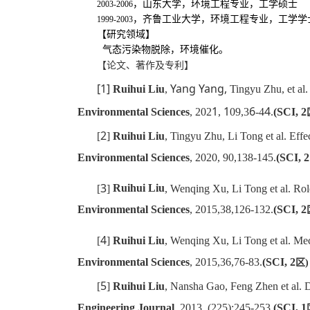
，山东大学，环境工程专业，工学硕士
2003-2006
，齐鲁工业大学，环境工程专业，工学学
1999-2003
【研究领域】
气态污染物脱除，环境催化。
【论文、著作及专利】
[1]
Yang Yang,
Ruihui Liu
,
Tingyu Zhu,
et al.
1
1
6
4
Environmental Science
s
, 20
2
,
09,3
-4
.
(SCI, 2
2
[
]
Ruihui Liu
, Tingyu Zhu, Li Tong et al. Effe
Environmental Science
s
, 20
20, 90,138-145.
(SCI, 2
3
[
]
Ruihui Liu
, Wenqing Xu, Li Tong et al. Ro
Environmental Science
s
, 2015,3
8
,
12
6-
132
.
(SCI, 2
4
[
]
Ruihui Liu
, Wenqing Xu, Li Tong et al. M
Environmental Science
s
, 2015,36,76-83.
(SCI, 2
区
)
5
[
]
Ruihui Liu
, Nansha Gao, Feng Zhen et al. D
Engineering Journal
, 2013, (225):245-253.
(SCI, 1