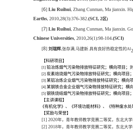
6
[
]
Liu Ruihui
, Zhang Cunman, Ma jianxin. High
Earths
, 2010,28(3):376-382.
(SCI, 2
区
)
7
[
]
Liu Ruihui
, Zhang Cunman, Ma jianxin. Gold
Chinese Universities
, 2010,26(1):98-104.
(SCI)
8
[
]
,
刘瑞辉
张存满
,
马建新
.
具有良好热稳定性的
Al
【科研项目】
铅冶炼
烟气污染物排放特征研究
；横向项目；
[1]
炭素焙烧烟气污染物排放特征研究
；横向项目
[2]
某铝冶炼企业
烟气污染物排放特征研究
；横向
[3]
某钢铁合金企业
烟气污染物排放特征研究
；横
[4]
钢铁烧结烟气污染物排放特征研究
；横向项目
[5]
【主讲课程】
《
有机化学
》、
《
环境功能材料
》
、
《
特种废水处
【
奖励与荣誉
】
[1] 20
20
年，青年教师教学竞赛二等奖，东北大学
[
2
] 2018
年，青年教师教学竞赛二等奖，东北大学