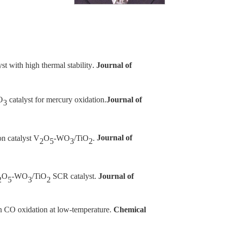
.
st with high thermal stability
Journal of
O
catalyst for mercury oxidation
.
Journal of
3
on catalyst V
O
-WO
/TiO
.
Journal of
2
5
3
2
O
-WO
/TiO
SCR catalyst.
Journal of
2
5
3
2
in CO oxidation at low-temperature.
Chemical