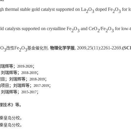
 thermal stable gold catalyst supported on La
O
doped Fe
O
for 
2
3
2
3
 catalysts supported on crystalline Fe
O
and CeO
/Fe
O
for low-
2
3
2
2
3
O
Fe
O
.
, 2009,25(11):2261-2269.
(SCI
改性
基金催化剂
物理化学学报
2
3
2
3
刘瑞辉等；
；
2019-2020
；刘瑞辉等；
；
2018-2019
项目；刘瑞辉等；
；
2018-2019
向项目；刘瑞辉等；
；
2017-2019
；刘瑞辉等；
；
2015-2017
理技术
》
等。
秦皇岛分校。
秦皇岛分校。