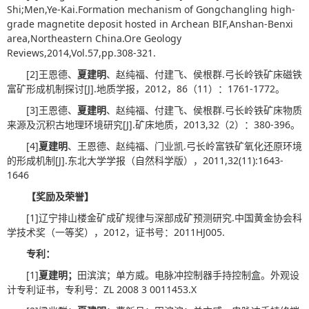
Shi;Men,Ye-Kai.Formation mechanism of Gongchangling high-
grade magnetite deposit hosted in Archean BIF,Anshan-Benxi
area,Northeastern China.Ore Geology
Reviews,2014,Vol.57,pp.308-321.
[2]王恩德、
夏建明
、赵纯福、付建飞、侯根群.弓长岭铁矿床磁铁
富矿形成机制探讨[J].地质学报，2012，86（11）：1761-1772。
[3]王恩德、
夏建明
、赵纯福、付建飞、侯根群.弓长岭铁矿床物质
来源及沉积古地理环境研究[J].矿床地质，2013,32（2）：380-396。
[4]
夏建明
、王恩德、赵纯福、门业凯.弓长岭富铁矿氧化还原环境
的形成机制[J].东北大学学报（自然科学版），2011,32(11):1643-
1646
【奖励及荣誉】
[1]辽宁排山楼金矿成矿规律与深部成矿预测研究.中国黄金协会科
学技术奖（一等奖），2012，证书号：2011HJ005.
专利：
[1]
夏建明；
田滨滨；单方威。电脉冲控制器手持控制盒。外观设
计专利证书，专利号：ZL 2008 3 0011453.X